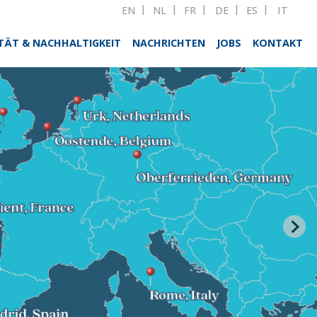
EN
NL
FR
DE
ES
IT
TÄT & NACHHALTIGKEIT
NACHRICHTEN
JOBS
KONTAKT