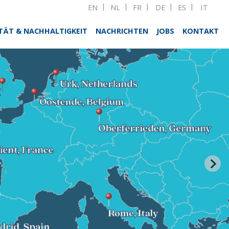
EN
NL
FR
DE
ES
IT
TÄT & NACHHALTIGKEIT
NACHRICHTEN
JOBS
KONTAKT